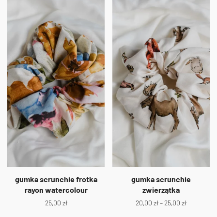
gumka scrunchie frotka
gumka scrunchie
rayon watercolour
zwierzątka
25,00
zł
20,00
zł
–
25,00
zł