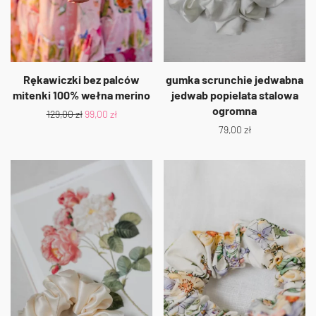
Rękawiczki bez palców
gumka scrunchie jedwabna
mitenki 100% wełna merino
jedwab popielata stalowa
ogromna
129,00
zł
99,00
zł
79,00
zł