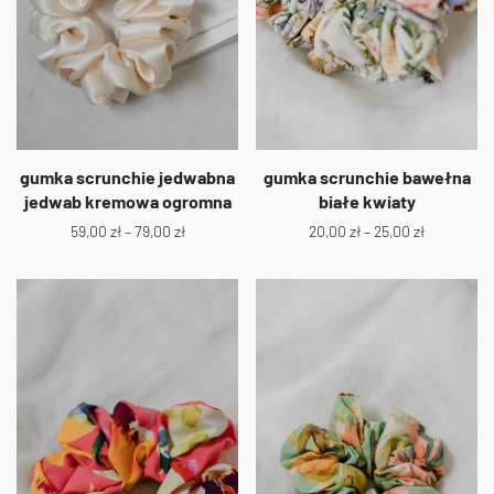
gumka scrunchie jedwabna
gumka scrunchie bawełna
jedwab kremowa ogromna
białe kwiaty
59,00
zł
–
79,00
zł
20,00
zł
–
25,00
zł