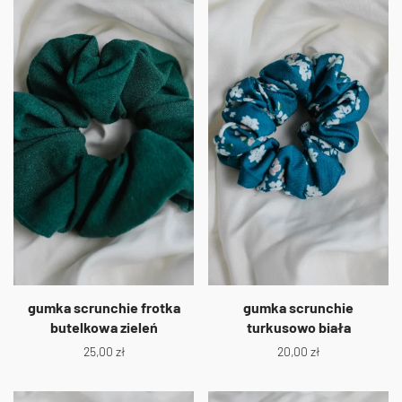
gumka scrunchie frotka
gumka scrunchie
butelkowa zieleń
turkusowo biała
25,00
zł
20,00
zł