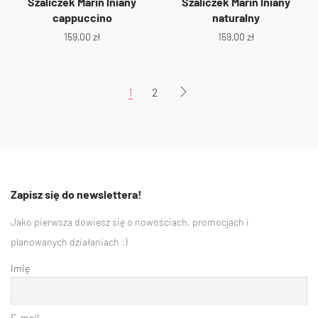
Szaliczek Marin lniany
Szaliczek Marin lniany
cappuccino
naturalny
159,00
zł
159,00
zł
1
2
Zapisz się do newslettera!
Jako pierwsza dowiesz się o nowościach, promocjach i
planowanych działaniach :)
Imię
E-mail