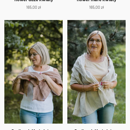
165,00
zł
165,00
zł