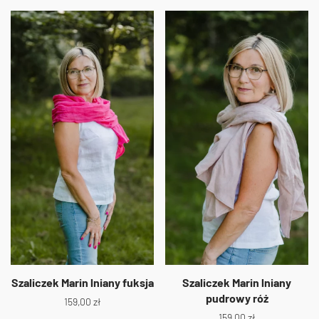
Szaliczek Marin lniany fuksja
Szaliczek Marin lniany
pudrowy róż
159,00
zł
159,00
zł