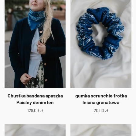
Chustka bandana apaszka
gumka scrunchie frotka
Paisley denim len
lniana granatowa
129,00
zł
20,00
zł