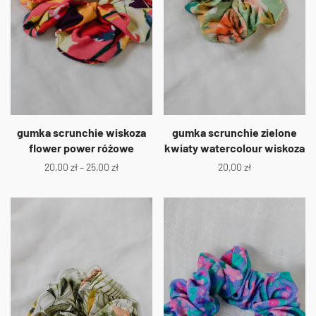
gumka scrunchie wiskoza
gumka scrunchie zielone
flower power różowe
kwiaty watercolour wiskoza
20,00
zł
–
25,00
zł
20,00
zł