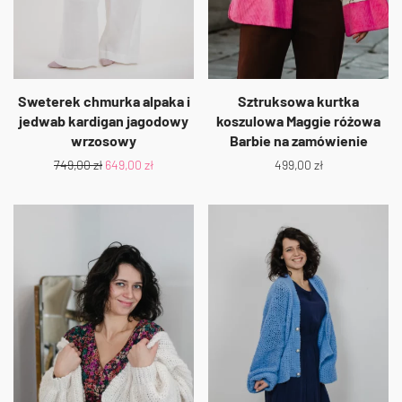
Sweterek chmurka alpaka i
Sztruksowa kurtka
jedwab kardigan jagodowy
koszulowa Maggie różowa
wrzosowy
Barbie na zamówienie
749,00
zł
649,00
zł
499,00
zł