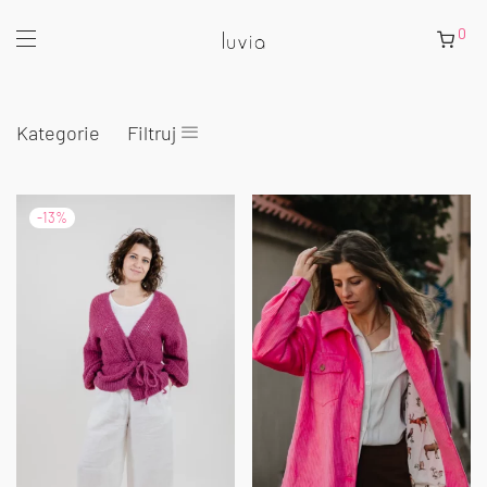
0
Kategorie
Filtruj
-
13
%