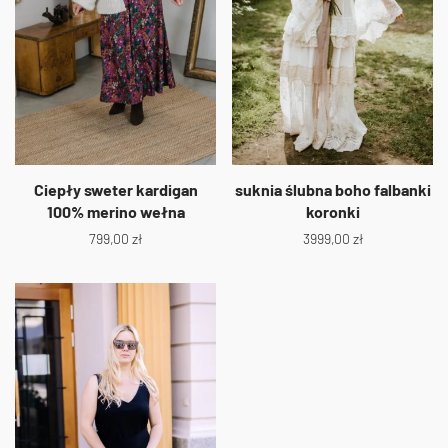
Ciepły sweter kardigan
suknia ślubna boho falbanki
100% merino wełna
koronki
799,00
zł
3999,00
zł