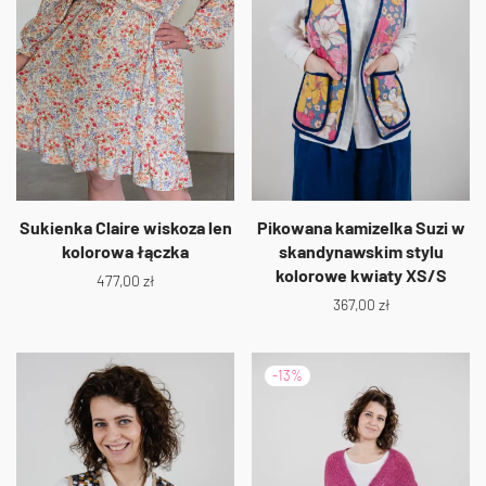
Sukienka Claire wiskoza len
Pikowana kamizelka Suzi w
kolorowa łączka
skandynawskim stylu
kolorowe kwiaty XS/S
477,00
zł
367,00
zł
-
13
%