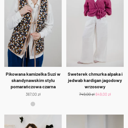
Pikowana kamizelka Suzi w
Sweterek chmurka alpaka i
skandynawskim stylu
jedwab kardigan jagodowy
pomarańczowa czarna
wrzosowy
367,00
zł
749,00
zł
649,00
zł