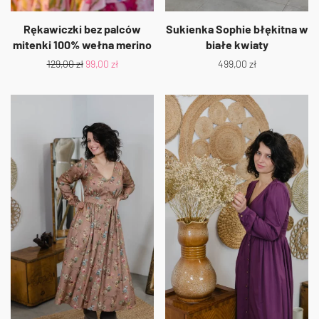
Rękawiczki bez palców
Sukienka Sophie błękitna w
mitenki 100% wełna merino
białe kwiaty
129,00
zł
99,00
zł
499,00
zł