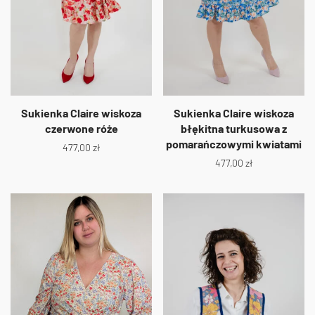
Sukienka Claire wiskoza
Sukienka Claire wiskoza
czerwone róże
błękitna turkusowa z
pomarańczowymi kwiatami
477,00
zł
477,00
zł