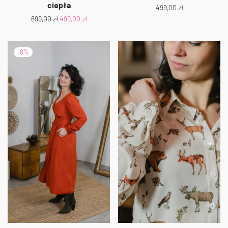
ciepła
499,00
zł
699,00
zł
499,00
zł
-
8
%