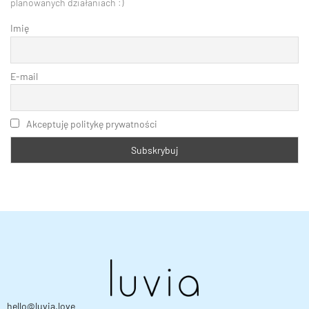
planowanych działaniach :)
Imię
E-mail
Akceptuję politykę prywatności
hello@luvia.love