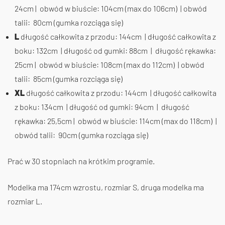
24cm | obwód w biuście: 104cm (max do 106cm) | obwód
talii: 80cm (gumka rozciąga się)
L
długość całkowita z przodu: 144cm | długość całkowita z
boku: 132cm | długość od gumki: 88cm | długość rękawka:
25cm | obwód w biuście: 108cm (max do 112cm) | obwód
talii: 85cm (gumka rozciąga się)
XL
długość całkowita z przodu: 144cm | długość całkowita
z boku: 134cm | długość od gumki: 94cm | długość
rękawka: 25,5cm | obwód w biuście: 114cm (max do 118cm) |
obwód talii: 90cm (gumka rozciąga się)
Prać w 30 stopniach na krótkim programie.
Modelka ma 174cm wzrostu, rozmiar S, druga modelka ma
rozmiar L.