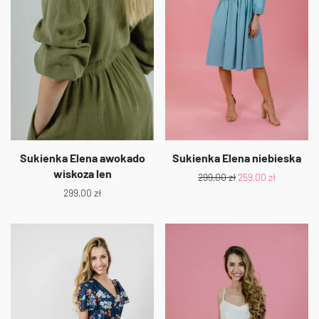
Sukienka Elena awokado
Sukienka Elena niebieska
wiskoza len
299,00
zł
259,00
zł
299,00
zł