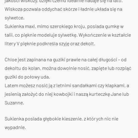
jakości wiskozy, dzięki czemu idealnie nadaje się na lato.
Wiskoza pozwala oddychać skórze i ładnie układa się na
sylwetce.
Sukienka maxi, mimo szerokiego kroju, posiada gumkę w
talii, co pięknie modeluje sylwetkę. Wykończenie w kształcie
litery V pięknie podkreśla szyję oraz dekolt.
Chloe jest zapinana na guziki prawie na całej długości – od
dekoltu do kolan, można dowolnie nosić, zapięte lub rozpiąć
guziki do połowy uda.
Latem możesz nosić ją z letnimi sandałkami czy klapkami, a
jesienią założyć do niej kowbojki i naszą kurteczkę Jane lub
Suzanne.
Sukienka posiada głębokie kieszenie, z których nic nie
wypadnie.