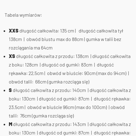
Tabela wymiarów:
XXS
długość całkowita: 135 cm | długość całkowita tył
138cm | obwód biustu max do 88cm | gumka w talii bez
rozciągania ma 64cm
XS
długość całkowita z przodu: 138cm | długość całkowita
z boku: 128cm | długość od gumki: 83cm | długość
rękawka: 22,5cm | obwód w biuście: 90cm (max do 94cm) |
obwód talii: 66cm (gumka rozciąga się)
S
długość całkowita z przodu: 140cm | długość całkowita z
boku: 130cm | długość od gumki: 87cm | długość rękawka:
23,5cm | obwód w biuście 96cm (max do 100cm) | obwód
talii: 76cm (gumka rozciąga się)
M
długość całkowita z przodu: 143cm | długość całkowita z
boku: 130cm | długość od gumki: 87cm | długość rękawka: