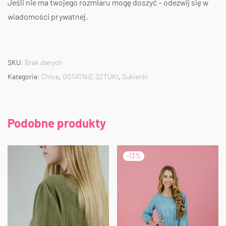
Jeśli nie ma twojego rozmiaru mogę doszyć – odezwij się w
wiadomości prywatnej.
SKU:
Brak danych
Kategorie:
Chloe
,
OSTATNIE SZTUKI
,
Sukienki
Podobne produkty
-
13
%