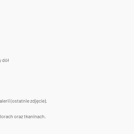
y dół
erii (ostatnie zdjęcie).
lorach oraz tkaninach.