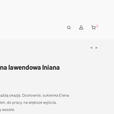
0
ena lawendowa lniana
każdą okazję. Dosłownie, sukienka Elena
ień, do pracy, na większe wyjścia,
y wesele.