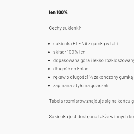
len 100%
Cechy sukienki:
sukienka ELENA z gumką w talii
skład: 100% len
dopasowana góra i lekko rozkloszowan
długość do kolan
rękaw o długości ¾ zakończony gumką
zapinana z tyłu na guziczek
Tabela rozmiarów znajduje się na końcu gal
Sukienka jest dostępna także w innych ko