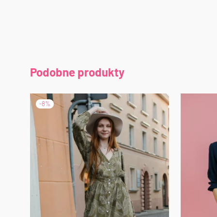
Podobne produkty
-
8
%