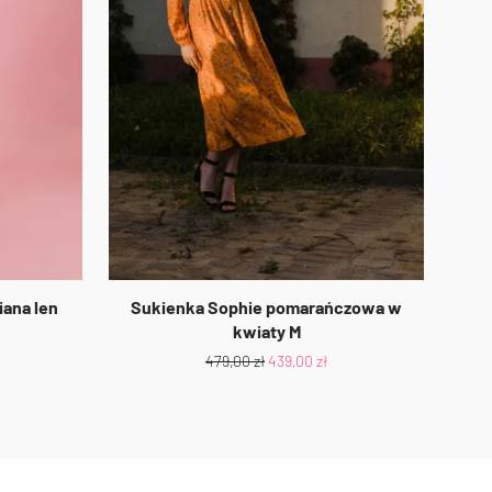
iana len
Sukienka Sophie pomarańczowa w
kwiaty M
479,00
zł
439,00
zł