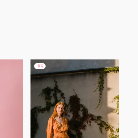
-
8
%