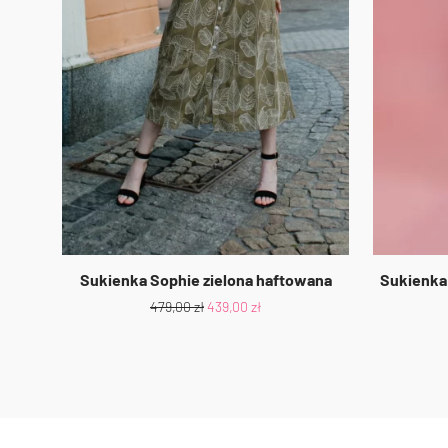
Sukienka Sophie zielona haftowana
Sukienka
479,00
zł
439,00
zł