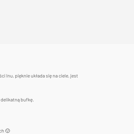
i lnu, pięknie układa się na ciele, jest
delikatną bufkę.
ch 🙂