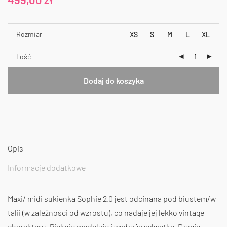
Rozmiar
XS
S
M
L
XL
Ilość
Dodaj do koszyka
Opis
Informacje dodatkowe
Maxi/ midi sukienka Sophie 2.0 jest odcinana pod biustem/w
talii (w zależności od wzrostu), co nadaje jej lekko vintage
charakteru. Pięknie modeluje i wydłuża sylwetkę. Długie