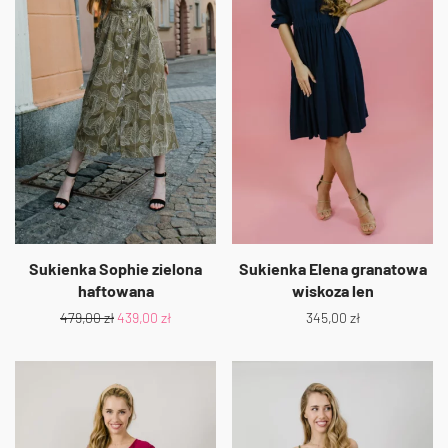
Sukienka Sophie zielona
Sukienka Elena granatowa
haftowana
wiskoza len
479,00
zł
439,00
zł
345,00
zł