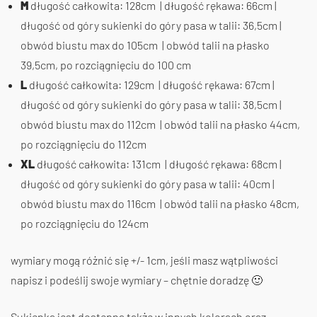
M
długość całkowita: 128cm | długość rękawa: 66cm |
długość od góry sukienki do góry pasa w talii: 36,5cm |
obwód biustu max do 105cm | obwód talii na płasko
39,5cm, po rozciągnięciu do 100 cm
L
długość całkowita: 129cm | długość rękawa: 67cm |
długość od góry sukienki do góry pasa w talii: 38,5cm |
obwód biustu max do 112cm | obwód talii na płasko 44cm,
po rozciągnięciu do 112cm
XL
długość całkowita: 131cm | długość rękawa: 68cm |
długość od góry sukienki do góry pasa w talii: 40cm |
obwód biustu max do 116cm | obwód talii na płasko 48cm,
po rozciągnięciu do 124cm
wymiary mogą różnić się +/- 1cm, jeśli masz wątpliwości
napisz i podeślij swoje wymiary – chętnie doradzę 🙂
Sukienka jest dostępna także w innych kolorach oraz