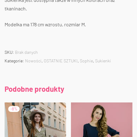
tkaninach.
Modelka ma 178 cm wzrostu, rozmiar M.
SKU:
Brak danych
Kategorie:
Nowości
,
OSTATNIE SZTUKI
,
Sophie
,
Sukienki
Podobne produkty
-
8
%