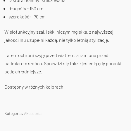
faktura tkaniny: kreszowana
długość: ~150 cm
szerokość: ~70 cm
Wielofunkcyjny szal, lekki niczym mgiełka, z najwyższej
jakości lnu uzupełni każdą, nie tylko letnią stylizację.
Larem ochroni szyję przed wiatrem, a ramiona przed
nadmiarem słońca. Sprawdzi się także jesienią gdy poranki
będą chłodniejsze.
Dostępny w różnych kolorach.
Kategoria:
Akcesoria