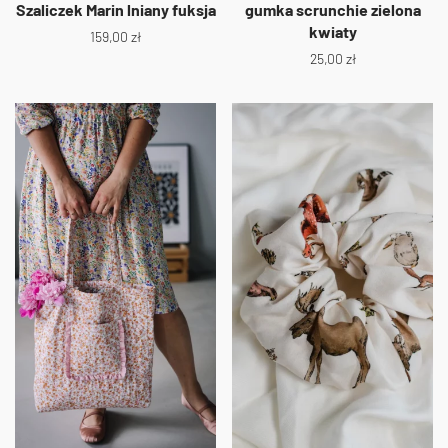
Szaliczek Marin lniany fuksja
gumka scrunchie zielona
kwiaty
159,00
zł
25,00
zł