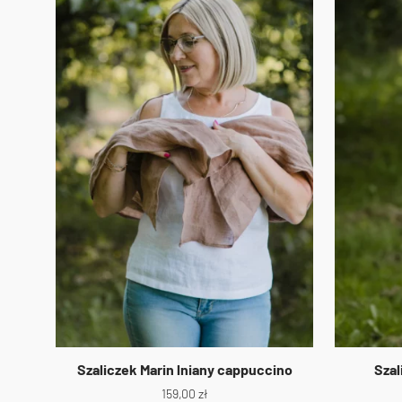
Szaliczek Marin lniany cappuccino
Szal
159,00
zł