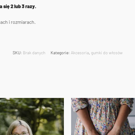
a się 2 lub 3 razy.
ach i rozmiarach.
SKU:
Brak danych
Kategorie:
Akcesoria
,
gumki do włosów