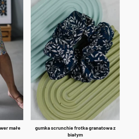
ower małe
gumka scrunchie frotka granatowa z
białym