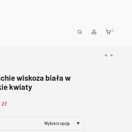
0
chie wiskoza biała w
kie kwiaty
0
zł
Wybierz opcję