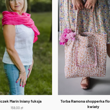
iczek Marin lniany fuksja
Torba Ramona shopperka fl
kwiaty
159,00
zł