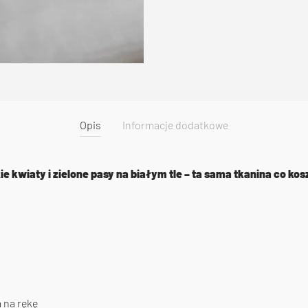
Opis
Informacje dodatkowe
kwiaty i zielone pasy na białym tle – ta sama tkanina co kos
 na rękę