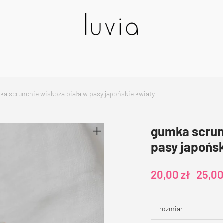
ka scrunchie wiskoza biała w pasy japońskie kwiaty
gumka scrun
pasy japońs
20,00
zł
25,0
–
rozmiar