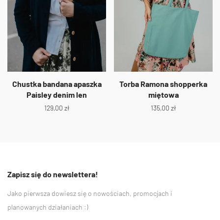
Chustka bandana apaszka
Torba Ramona shopperka
Paisley denim len
miętowa
129,00
zł
135,00
zł
Zapisz się do newslettera!
Jako pierwsza dowiesz się o nowościach, promocjach i
planowanych działaniach :)