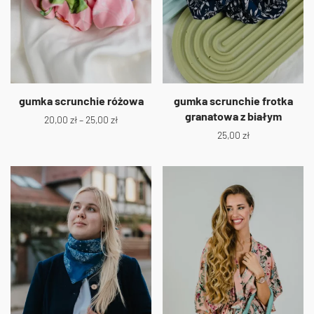
gumka scrunchie różowa
gumka scrunchie frotka
granatowa z białym
20,00
zł
–
25,00
zł
25,00
zł