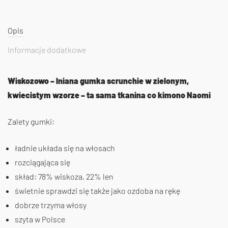
Opis
Informacje dodatkowe
Wiskozowo – lniana gumka scrunchie w zielonym,
kwiecistym wzorze – ta sama tkanina co kimono Naomi
Zalety gumki:
ładnie układa się na włosach
rozciągająca się
skład: 78% wiskoza, 22% len
świetnie sprawdzi się także jako ozdoba na rękę
dobrze trzyma włosy
szyta w Polsce