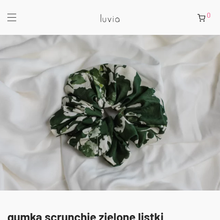
0
gumka scrunchie zielone listki