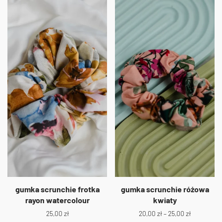
gumka scrunchie frotka
gumka scrunchie różowa
rayon watercolour
kwiaty
25,00
zł
20,00
zł
–
25,00
zł