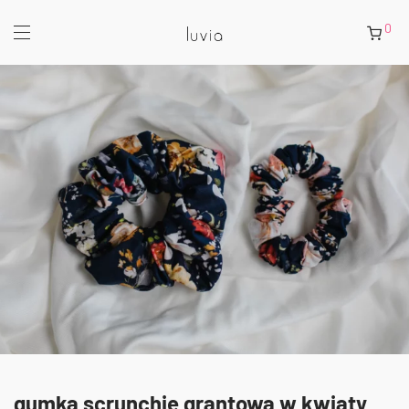
0
gumka scrunchie grantowa w kwiaty