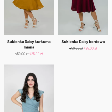
Sukienka Daisy kurkuma
Sukienka Daisy bordowa
lniana
459,00
zł
425,00
zł
459,00
zł
425,00
zł