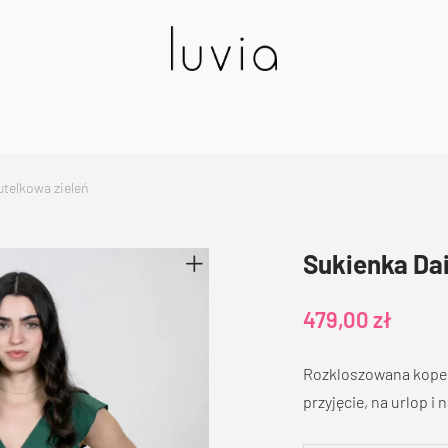
utelkowa zieleń
Sukienka Dai
479,00
zł
Rozkloszowana kopert
przyjęcie, na urlop i 