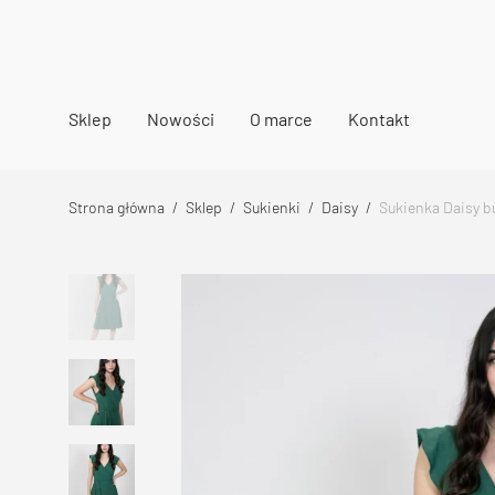
Sklep
Nowości
O marce
Kontakt
Strona główna
/
Sklep
/
Sukienki
/
Daisy
/
Sukienka Daisy b