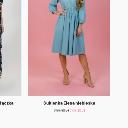
 łączka
Sukienka Elena niebieska
299,00
zł
259,00
zł