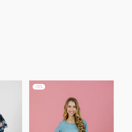
-
13
%