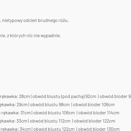
k, nietypowy odcień brudnego różu.
ie, z których nic nie wypadnie.
 rękawka: 28cm | obwód biustu (pod pachą) 92cm | obwód bioder 
rękawka: 29cm | obwód biustu 98cm | obwód bioder 106cm
ć rękawka: 31cm | obwód biustu 106cm | obwód bioder 114cm
rękawka: 33cm | obwód biustu 112cm | obwód bioder 122cm
 rękawka: 34cm | obwód biustu 122cm | obwód bioder 130cm