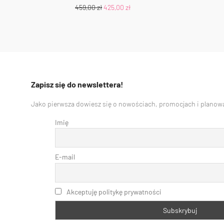
459,00
zł
425,00
zł
Zapisz się do newslettera!
Jako pierwsza dowiesz się o nowościach, promocjach i planowa
Imię
E-mail
Akceptuję politykę prywatności