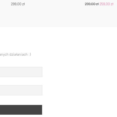
299,00
zł
299,00
zł
259,00
zł
nych działaniach :)