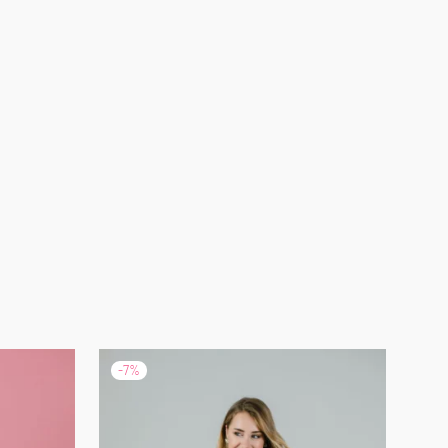
-
7
%