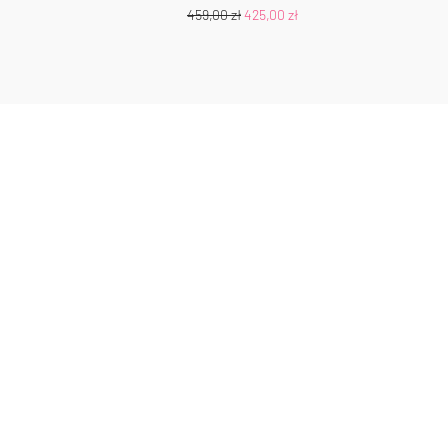
459,00
zł
425,00
zł