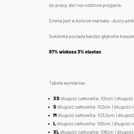
do pracy, ale i na rodzinne przyjęcie.
Emma jest w kolorze marsala – dusty pin
Sukienka posiada bardzo głębokie kieszen
97% wiskoza 3% elastan
Tabela wymiarów:
XS
długość całkowita: 101cm | długość
S
długość całkowita: 102cm | długość 
M
długość całkowita: 103,5cm | długoś
L
długość całkowita: 105cm | długość 
XL
długość całkowita: 106cm | długość