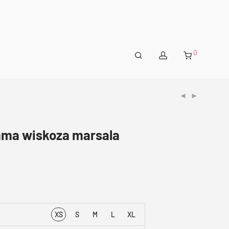
0
ma wiskoza marsala
XS
S
M
L
XL