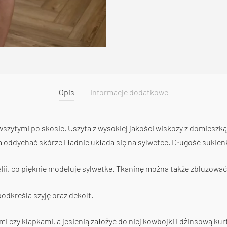
Opis
Informacje dodatkowe
szytymi po skosie. Uszyta z wysokiej jakości wiskozy z domieszką 
 oddychać skórze i ładnie układa się na sylwetce. Długość sukien
lii, co pięknie modeluje sylwetkę. Tkaninę można także zbluzować
podkreśla szyję oraz dekolt.
i czy klapkami, a jesienią założyć do niej kowbojki i dżinsową kur