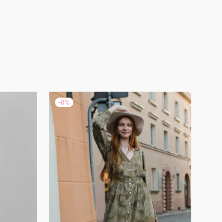
-
8
%