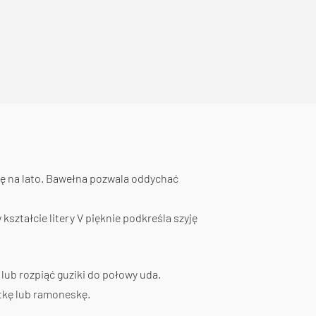
się na lato. Bawełna pozwala oddychać
ształcie litery V pięknie podkreśla szyję
 lub rozpiąć guziki do połowy uda.
rtkę lub ramoneskę.