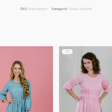
SKU:
Brak danych
Kategorie:
Chloe
,
Sukienki
-
12
%