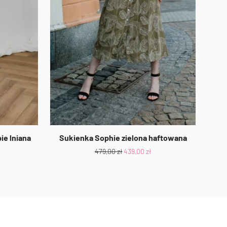
ie lniana
Sukienka Sophie zielona haftowana
479,00
zł
439,00
zł