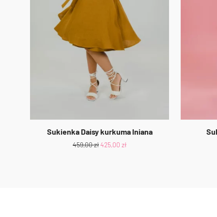
Sukienka Daisy kurkuma lniana
Su
459,00
zł
425,00
zł