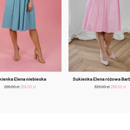
kienka Elena niebieska
Sukienka Elena różowa Barb
299,00
zł
259,00
zł
329,00
zł
289,00
zł