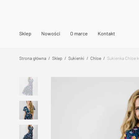
Sklep
Nowości
O marce
Kontakt
Strona główna
/
Sklep
/
Sukienki
/
Chloe
/
Sukienka Chloe k