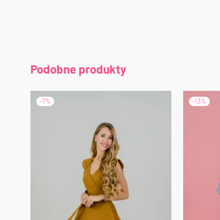
Podobne produkty
-
7
%
-
13
%