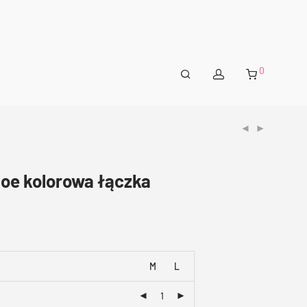
0
loe kolorowa łączka
M
L