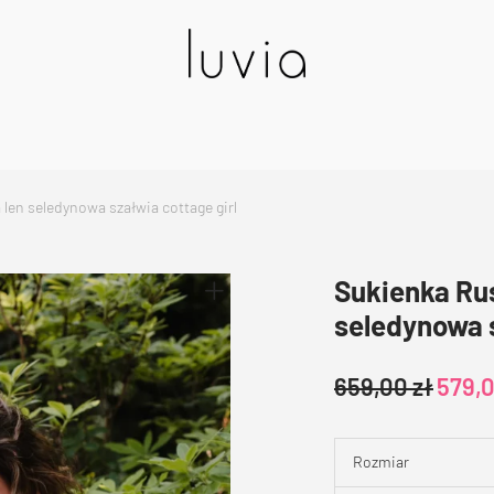
len seledynowa szałwia cottage girl
Sukienka Ru
seledynowa s
659,00
zł
579,
Rozmiar