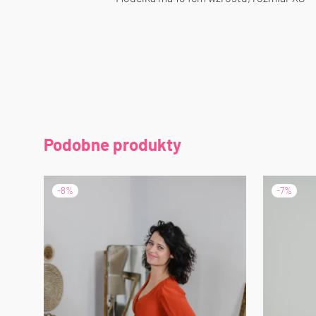
Podobne produkty
-
8
%
-
7
%