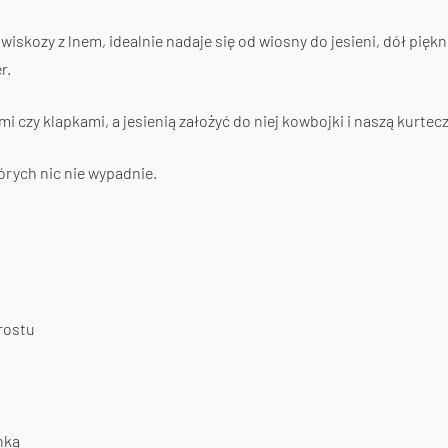
wiskozy z lnem, idealnie nadaje się od wiosny do jesieni, dół piękn
r.
i czy klapkami, a jesienią założyć do niej kowbojki i naszą kurtec
órych nic nie wypadnie.
rostu
nką