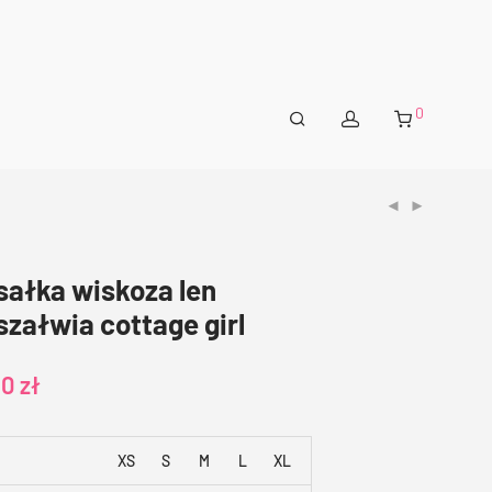
0
sałka wiskoza len
załwia cottage girl
00
zł
XS
S
M
L
XL