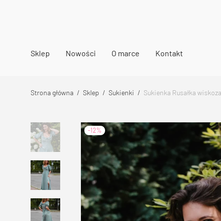
Sklep
Nowości
O marce
Kontakt
Strona główna
/
Sklep
/
Sukienki
/
Sukienka Rusałka wiskoza 
-
12
%