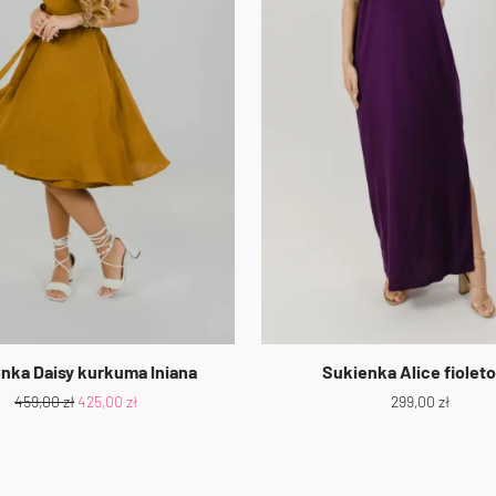
nka Daisy kurkuma lniana
Sukienka Alice fiolet
459,00
zł
425,00
zł
299,00
zł