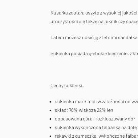
Rusałka została uszyta z wysokiej jakości 
uroczystości ale także na piknik czy space
Latem możesz nosić ją z letnimi sandałkam
Sukienka posiada głębokie kieszenie, z kt
Cechy sukienki:
sukienka maxi/ midi w zależności od wz
skład: 78% wiskoza 22% len
dopasowana góra i rozkloszowany dół
sukienka wykończona falbanką na dole
rękawki z gumeczką, wykończone falba