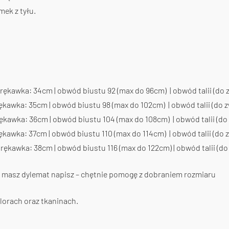
mek z tyłu.
rękawka: 34cm | obwód biustu 92 (max do 96cm) | obwód talii (do
ękawka: 35cm | obwód biustu 98 (max do 102cm) | obwód talii (do 
ękawka: 36cm | obwód biustu 104 (max do 108cm) | obwód talii (do
kawka: 37cm | obwód biustu 110 (max do 114cm) | obwód talii (do
rękawka: 38cm | obwód biustu 116 (max do 122cm) | obwód talii (d
li masz dylemat napisz – chętnie pomogę z dobraniem rozmiaru
lorach oraz tkaninach.