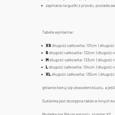
zapinana na guziki z przodu, posiada za
Tabela wymiarów:
XS
długość całkowita: 131cm | długość 
S
długość całkowita: 132cm | długość r
M
długość całkowita: 133cm | długość r
L
długość całkowita: 134cm | długość rę
XL
długość całkowita: 135cm | długość 
głównie kieruj się obwodem biustu, a jeś
Sukienka jest dostępna także w innych ko
Modelka ma 164cm wzrostu, rozmiar XS