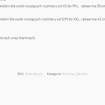
wiedni dla osób noszących rozmiary od XS do M/L, rękaw ma 39 
iedni dla osób noszących rozmiary od S/M do XXL, rękaw ma 42 
lorach oraz tkaninach.
SKU:
Brak danych
Kategorie:
Kimona
,
Sukienki