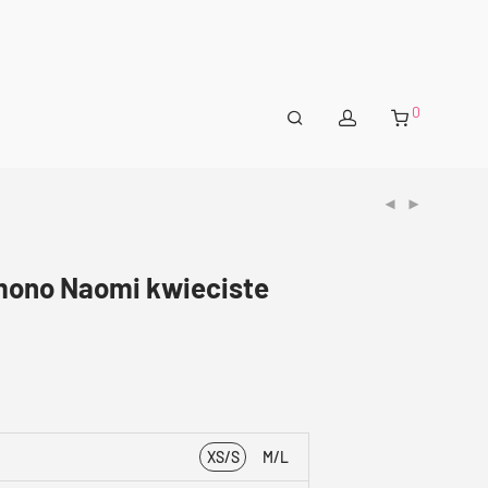
0
mono Naomi kwieciste
XS/S
M/L