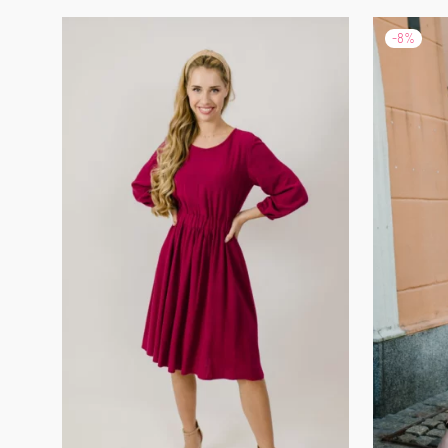
-
8
%