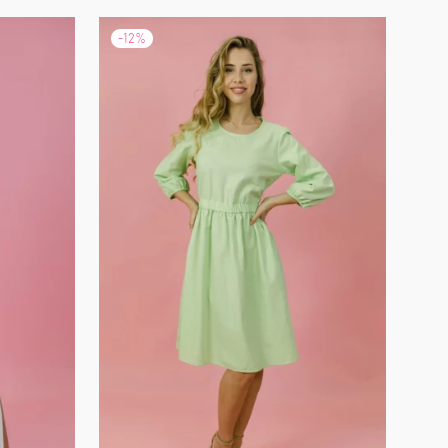
-
12
%