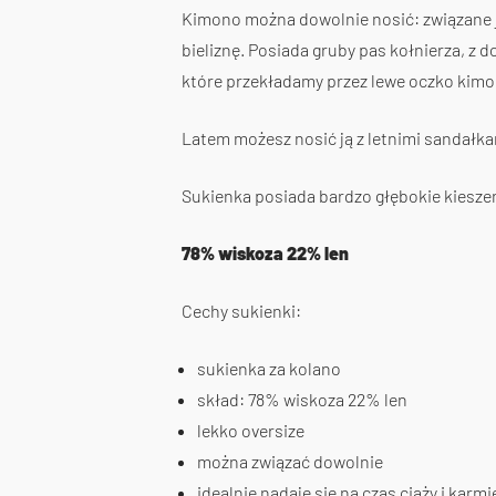
Kimono można dowolnie nosić: związane ja
bieliznę. Posiada gruby pas kołnierza, z d
które przekładamy przez lewe oczko kimon
Latem możesz nosić ją z letnimi sandałkam
Sukienka posiada bardzo głębokie kieszen
78% wiskoza 22% len
Cechy sukienki:
sukienka za kolano
skład: 78% wiskoza 22% len
lekko oversize
można związać dowolnie
idealnie nadaje się na czas ciąży i karmi