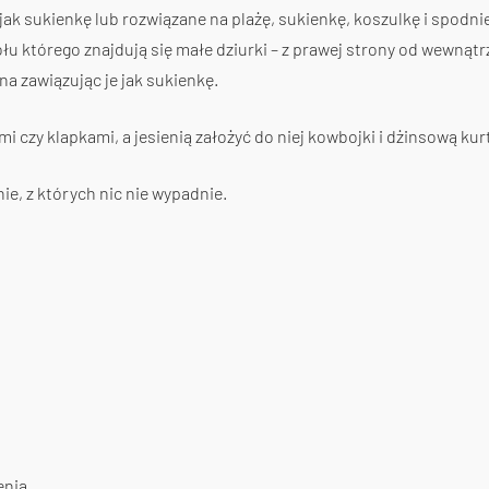
k sukienkę lub rozwiązane na plażę, sukienkę, koszulkę i spodni
ołu którego znajdują się małe dziurki – z prawej strony od wewnątrz,
a zawiązując je jak sukienkę.
i czy klapkami, a jesienią założyć do niej kowbojki i dżinsową ku
ie, z których nic nie wypadnie.
enia