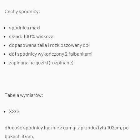
Cechy spódnicy:
spódnica maxi
skład: 100% wiskoza
dopasowana talia i rozkloszowany dół
dół spódnicy wykończony 2 falbankami
zapinana na guziki (rozpinane)
Tabela wymiarów:
XS/S
długość spódnicy łącznie z gumą: z przodu/tyłu 102cm, po
bokach 87cm,