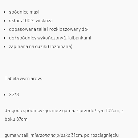
spódnica maxi
skład: 100% wiskoza
dopasowana talia i rozkloszowany dół
dół spódnicy wykończony 2 falbankami
zapinana na guziki (rozpinane)
Tabela wymiarów:
XS/S
długość spódnicy łącznie z gumą: z przodu/tyłu 102cm, z
boku 87cm,
guma w talii
mierzona na płasko
31cm, po rozciągnięciu