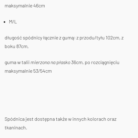
maksymalnie 46cm
M/L
długość spódnicy łącznie z gumą: z przodu/tyłu 102cm, z
boku 87cm,
guma w talii
mierzona na płasko
36cm, po rozciągnięciu
maksymalnie 53/54cm
Spódnica jest dostępna także w innych kolorach oraz
tkaninach.