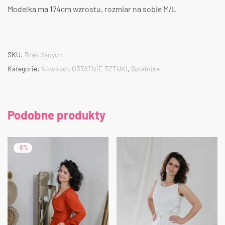
Modelka ma 174cm wzrostu, rozmiar na sobie M/L
SKU:
Brak danych
Kategorie:
Nowości
,
OSTATNIE SZTUKI
,
Spódnice
Podobne produkty
-
8
%