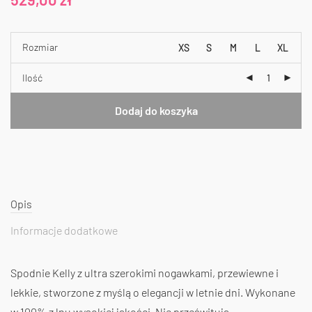
Rozmiar
XS
S
M
L
XL
Ilość
Dodaj do koszyka
Opis
Informacje dodatkowe
Spodnie Kelly z ultra szerokimi nogawkami, przewiewne i
lekkie, stworzone z myślą o elegancji w letnie dni. Wykonane
w 100% z lnu wysokiej jakości. Nie prześwitują.