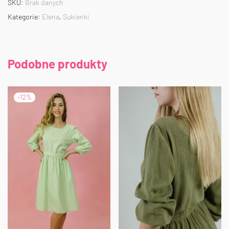
SKU:
Brak danych
Kategorie:
Elena
,
Sukienki
Podobne produkty
-
12
%