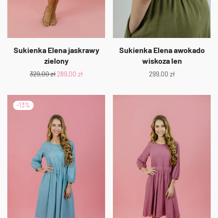
Sukienka Elena jaskrawy
Sukienka Elena awokado
zielony
wiskoza len
329,00
zł
289,00
zł
299,00
zł
-
13
%