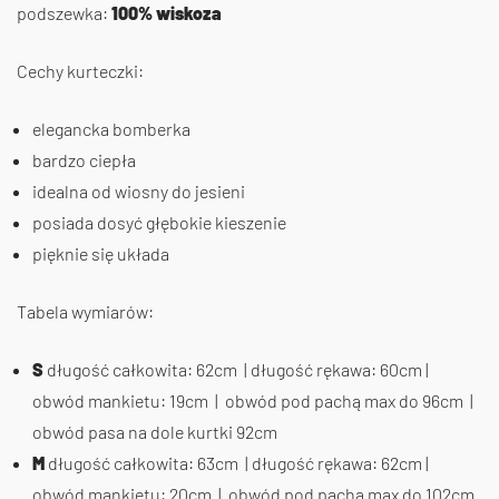
podszewka:
100% wiskoza
Cechy kurteczki:
elegancka bomberka
bardzo ciepła
idealna od wiosny do jesieni
posiada dosyć głębokie kieszenie
pięknie się układa
Tabela wymiarów:
S
długość całkowita: 62cm | długość rękawa: 60cm |
obwód mankietu: 19cm | obwód pod pachą max do 96cm |
obwód pasa na dole kurtki 92cm
M
długość całkowita: 63cm | długość rękawa: 62cm |
obwód mankietu: 20cm | obwód pod pachą max do 102cm