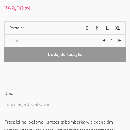
749,00
zł
Rozmiar
S
M
L
XL
Ilość
Dodaj do koszyka
Opis
Informacje dodatkowe
Przepiękna, beżowa kurteczka bomberka w eleganckim
wydaniu z fakturą włosia. Przypomina trochę labradora,