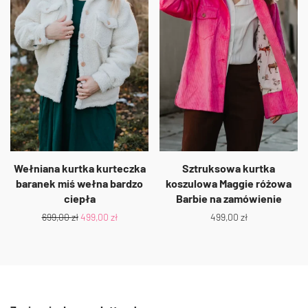
Wełniana kurtka kurteczka
Sztruksowa kurtka
baranek miś wełna bardzo
koszulowa Maggie różowa
ciepła
Barbie na zamówienie
699,00
zł
499,00
zł
499,00
zł