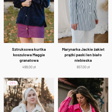
Sztruksowa kurtka
Marynarka Jackie żakiet
koszulowa Maggie
prążki paski len biało
granatowa
niebieska
499,00
zł
657,00
zł
-
29
%