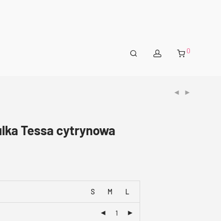
0
ulka Tessa cytrynowa
S
M
L