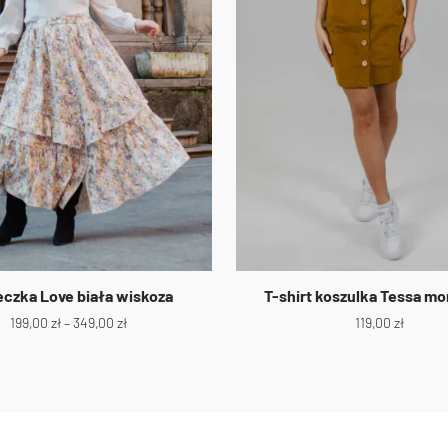
eczka Love biała wiskoza
T-shirt koszulka Tessa m
199,00
zł
–
349,00
zł
119,00
zł