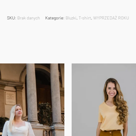
SKU:
Brak danych
Kategorie:
Bluzki
,
T-shirt
,
WYPRZEDAŻ ROKU