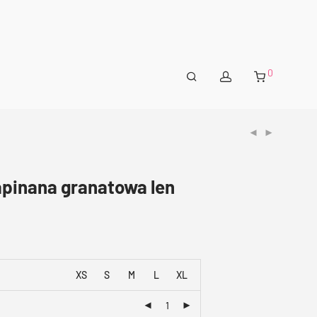
0
apinana granatowa len
XS
S
M
L
XL