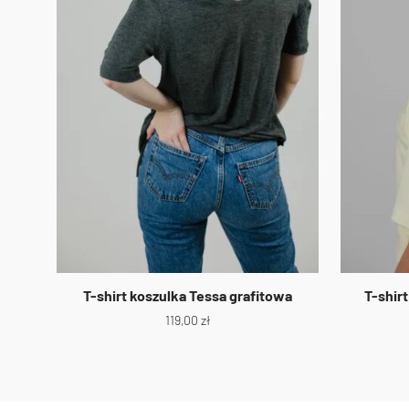
T-shirt koszulka Tessa grafitowa
T-shir
119,00
zł