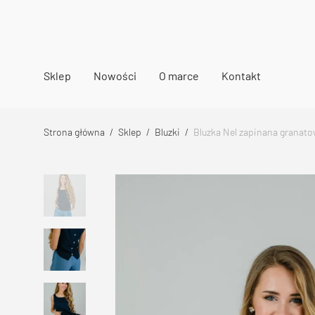
Sklep
Nowości
O marce
Kontakt
Strona główna
/
Sklep
/
Bluzki
/
Bluzka Nel zapinana granato