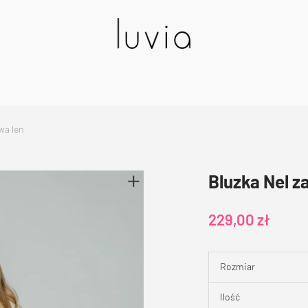
wa len
Bluzka Nel z
229,00
zł
Rozmiar
Ilość