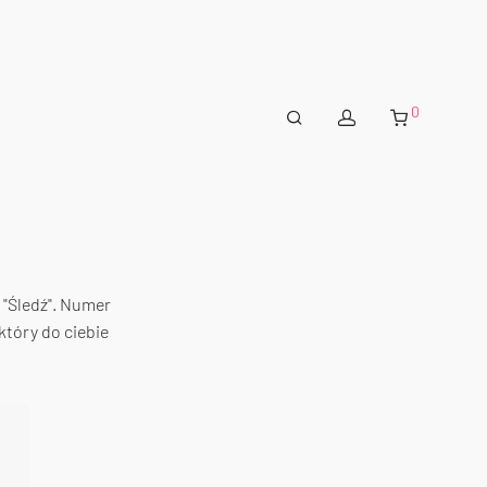
0
 "Śledź". Numer
który do ciebie